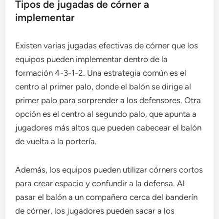
Tipos de jugadas de córner a
implementar
Existen varias jugadas efectivas de córner que los
equipos pueden implementar dentro de la
formación 4-3-1-2. Una estrategia común es el
centro al primer palo, donde el balón se dirige al
primer palo para sorprender a los defensores. Otra
opción es el centro al segundo palo, que apunta a
jugadores más altos que pueden cabecear el balón
de vuelta a la portería.
Además, los equipos pueden utilizar córners cortos
para crear espacio y confundir a la defensa. Al
pasar el balón a un compañero cerca del banderín
de córner, los jugadores pueden sacar a los