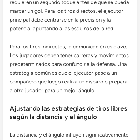
requieren un segundo toque antes de que se pueda
marcar un gol. Para los tiros directos, el ejecutor
principal debe centrarse en la precisión y la
potencia, apuntando a las esquinas de la red.
Para los tiros indirectos, la comunicación es clave.
Los jugadores deben tener carreras y movimientos
predeterminados para confundir a la defensa. Una
estrategia común es que el ejecutor pase a un
compañero que luego realiza un disparo o prepara
a otro jugador para un mejor ángulo.
Ajustando las estrategias de tiros libres
según la distancia y el ángulo
La distancia y el ángulo influyen significativamente