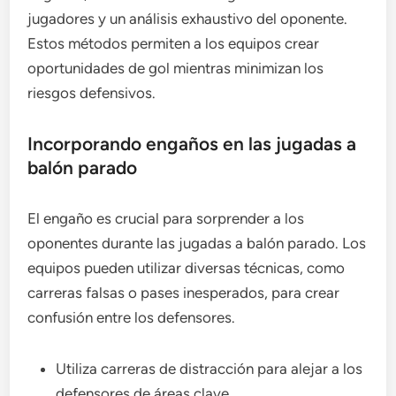
jugadores y un análisis exhaustivo del oponente.
Estos métodos permiten a los equipos crear
oportunidades de gol mientras minimizan los
riesgos defensivos.
Incorporando engaños en las jugadas a
balón parado
El engaño es crucial para sorprender a los
oponentes durante las jugadas a balón parado. Los
equipos pueden utilizar diversas técnicas, como
carreras falsas o pases inesperados, para crear
confusión entre los defensores.
Utiliza carreras de distracción para alejar a los
defensores de áreas clave.