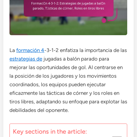
La
formación 4
-3-1-2 enfatiza la importancia de las
estrategias de
jugadas a balón parado para
mejorar las oportunidades de gol. Al centrarse en
la posición de los jugadores y los movimientos
coordinados, los equipos pueden ejecutar
eficazmente las tácticas de córner y los roles en
tiros libres, adaptando su enfoque para explotar las
debilidades del oponente.
Key sections in the article: