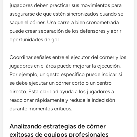
jugadores deben practicar sus movimientos para
asegurarse de que estén sincronizados cuando se
saque el córner. Una carrera bien cronometrada
puede crear separación de los defensores y abrir
oportunidades de gol.
Coordinar señales entre el ejecutor del córner y los
jugadores en el área puede mejorar la ejecución.
Por ejemplo, un gesto específico puede indicar si
se debe ejecutar un córner corto o un centro
directo. Esta claridad ayuda a los jugadores a
reaccionar rápidamente y reduce la indecisión
durante momentos críticos.
Analizando estrategias de córner
exitosas de equipos profesionales