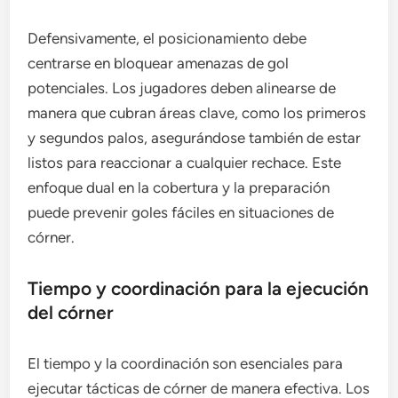
Defensivamente, el posicionamiento debe
centrarse en bloquear amenazas de gol
potenciales. Los jugadores deben alinearse de
manera que cubran áreas clave, como los primeros
y segundos palos, asegurándose también de estar
listos para reaccionar a cualquier rechace. Este
enfoque dual en la cobertura y la preparación
puede prevenir goles fáciles en situaciones de
córner.
Tiempo y coordinación para la ejecución
del córner
El tiempo y la coordinación son esenciales para
ejecutar tácticas de córner de manera efectiva. Los