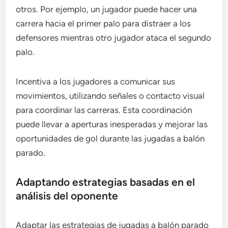
otros. Por ejemplo, un jugador puede hacer una
carrera hacia el primer palo para distraer a los
defensores mientras otro jugador ataca el segundo
palo.
Incentiva a los jugadores a comunicar sus
movimientos, utilizando señales o contacto visual
para coordinar las carreras. Esta coordinación
puede llevar a aperturas inesperadas y mejorar las
oportunidades de gol durante las jugadas a balón
parado.
Adaptando estrategias basadas en el
análisis del oponente
Adaptar las estrategias de jugadas a balón parado