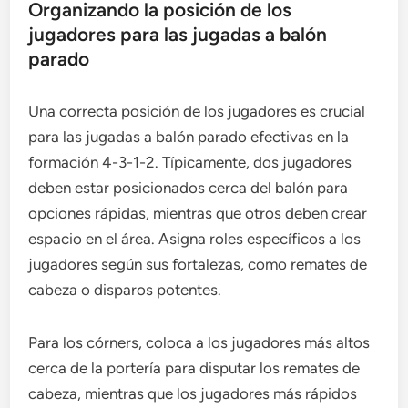
Organizando la posición de los
jugadores para las jugadas a balón
parado
Una correcta posición de los jugadores es crucial
para las jugadas a balón parado efectivas en la
formación 4-3-1-2. Típicamente, dos jugadores
deben estar posicionados cerca del balón para
opciones rápidas, mientras que otros deben crear
espacio en el área. Asigna roles específicos a los
jugadores según sus fortalezas, como remates de
cabeza o disparos potentes.
Para los córners, coloca a los jugadores más altos
cerca de la portería para disputar los remates de
cabeza, mientras que los jugadores más rápidos