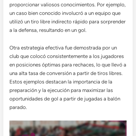
proporcionar valiosos conocimientos. Por ejemplo,
un caso bien conocido involucró a un equipo que
utilizó un tiro libre indirecto rápido para sorprender
a la defensa, resultando en un gol.
Otra estrategia efectiva fue demostrada por un
club que colocó consistentemente a los jugadores
en posiciones óptimas para rechaces, lo que llevó a
una alta tasa de conversión a partir de tiros libres.
Estos ejemplos destacan la importancia de la
preparación y la ejecución para maximizar las
oportunidades de gol a partir de jugadas a balón
parado.