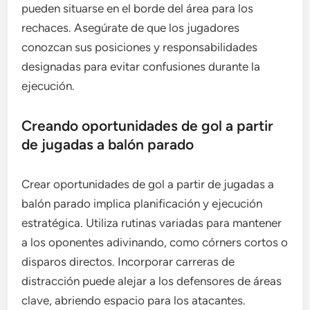
pueden situarse en el borde del área para los
rechaces. Asegúrate de que los jugadores
conozcan sus posiciones y responsabilidades
designadas para evitar confusiones durante la
ejecución.
Creando oportunidades de gol a partir
de jugadas a balón parado
Crear oportunidades de gol a partir de jugadas a
balón parado implica planificación y ejecución
estratégica. Utiliza rutinas variadas para mantener
a los oponentes adivinando, como córners cortos o
disparos directos. Incorporar carreras de
distracción puede alejar a los defensores de áreas
clave, abriendo espacio para los atacantes.