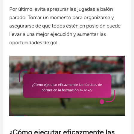
Por último, evita apresurar las jugadas a balón
parado. Tomar un momento para organizarse y
asegurarse de que todos estén en posición puede
llevar a una mejor ejecución y aumentar las
oportunidades de gol.
¿Cómo ejecutar eficazmente las