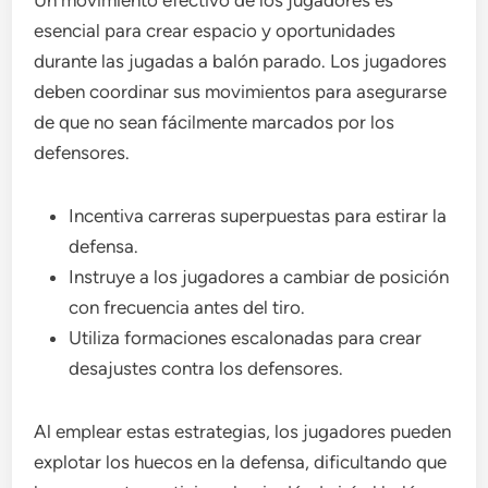
Un movimiento efectivo de los jugadores es
esencial para crear espacio y oportunidades
durante las jugadas a balón parado. Los jugadores
deben coordinar sus movimientos para asegurarse
de que no sean fácilmente marcados por los
defensores.
Incentiva carreras superpuestas para estirar la
defensa.
Instruye a los jugadores a cambiar de posición
con frecuencia antes del tiro.
Utiliza formaciones escalonadas para crear
desajustes contra los defensores.
Al emplear estas estrategias, los jugadores pueden
explotar los huecos en la defensa, dificultando que