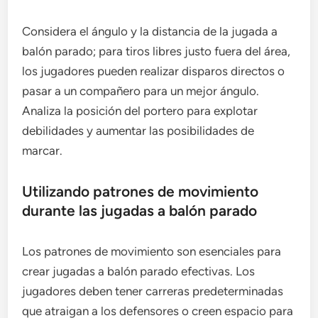
Considera el ángulo y la distancia de la jugada a
balón parado; para tiros libres justo fuera del área,
los jugadores pueden realizar disparos directos o
pasar a un compañero para un mejor ángulo.
Analiza la posición del portero para explotar
debilidades y aumentar las posibilidades de
marcar.
Utilizando patrones de movimiento
durante las jugadas a balón parado
Los patrones de movimiento son esenciales para
crear jugadas a balón parado efectivas. Los
jugadores deben tener carreras predeterminadas
que atraigan a los defensores o creen espacio para