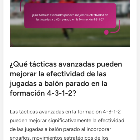
¿Qué tácticas avanzadas pueden
mejorar la efectividad de las
jugadas a balón parado en la
formación 4-3-1-2?
Las tácticas avanzadas en la formación 4-3-1-2
pueden mejorar significativamente la efectividad
de las jugadas a balón parado al incorporar
engaños, movimientos estratégicos de los