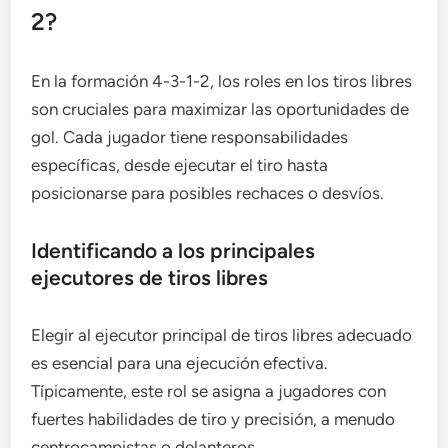
2?
En la formación 4-3-1-2, los roles en los tiros libres
son cruciales para maximizar las oportunidades de
gol. Cada jugador tiene responsabilidades
específicas, desde ejecutar el tiro hasta
posicionarse para posibles rechaces o desvíos.
Identificando a los principales
ejecutores de tiros libres
Elegir al ejecutor principal de tiros libres adecuado
es esencial para una ejecución efectiva.
Típicamente, este rol se asigna a jugadores con
fuertes habilidades de tiro y precisión, a menudo
centrocampistas o delanteros.