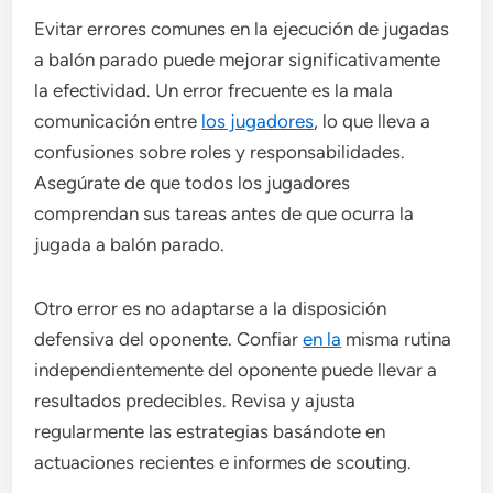
Evitar errores comunes en la ejecución de jugadas
a balón parado puede mejorar significativamente
la efectividad. Un error frecuente es la mala
comunicación entre
los jugadores
, lo que lleva a
confusiones sobre roles y responsabilidades.
Asegúrate de que todos los jugadores
comprendan sus tareas antes de que ocurra la
jugada a balón parado.
Otro error es no adaptarse a la disposición
defensiva del oponente. Confiar
en la
misma rutina
independientemente del oponente puede llevar a
resultados predecibles. Revisa y ajusta
regularmente las estrategias basándote en
actuaciones recientes e informes de scouting.