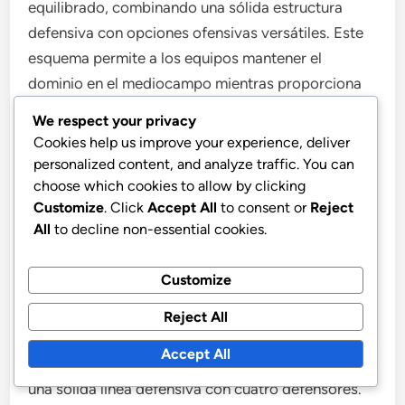
equilibrado, combinando una sólida estructura
defensiva con opciones ofensivas versátiles. Este
esquema permite a los equipos mantener el
dominio en el mediocampo mientras proporciona
transiciones rápidas y adaptabilidad a diversos
We respect your privacy
oponentes.
Cookies help us improve your experience, deliver
personalized content, and analyze traffic. You can
Flexibilidad en las fases ofensivas y
choose which cookies to allow by clicking
Customize
. Click
Accept All
to consent or
Reject
defensivas
All
to decline non-essential cookies.
La formación 4-3-1-2 destaca por su capacidad
Customize
para alternar entre estrategias ofensivas y
defensivas sin problemas. Los equipos pueden
Reject All
utilizar a los dos delanteros para presionar alto y
Accept All
crear oportunidades de gol mientras mantienen
una sólida línea defensiva con cuatro defensores.