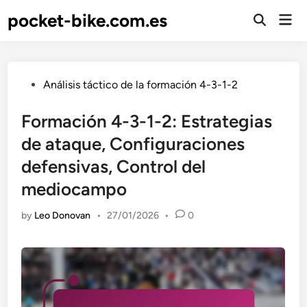
Skip
pocket-bike.com.es
Mai
to
Open
Men
Search
content
Posted
Análisis táctico de la formación 4-3-1-2
in
Formación 4-3-1-2: Estrategias
de ataque, Configuraciones
defensivas, Control del
mediocampo
by
Leo Donovan
•
27/01/2026
•
0